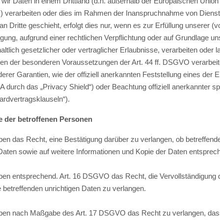
 wir Daten in einem Drittland (d.h. außerhalb der Europäischen Uni
 verarbeiten oder dies im Rahmen der Inanspruchnahme von Diensten
an Dritte geschieht, erfolgt dies nur, wenn es zur Erfüllung unserer (v
ligung, aufgrund einer rechtlichen Verpflichtung oder auf Grundlage u
altlich gesetzlicher oder vertraglicher Erlaubnisse, verarbeiten oder 
gen der besonderen Voraussetzungen der Art. 44 ff. DSGVO verarbeiten
erer Garantien, wie der offiziell anerkannten Feststellung eines de
A durch das „Privacy Shield“) oder Beachtung offiziell anerkannter sp
ardvertragsklauseln“).
e der betroffenen Personen
ben das Recht, eine Bestätigung darüber zu verlangen, ob betreffend
Daten sowie auf weitere Informationen und Kopie der Daten entspre
ben entsprechend. Art. 16 DSGVO das Recht, die Vervollständigung d
e betreffenden unrichtigen Daten zu verlangen.
ben nach Maßgabe des Art. 17 DSGVO das Recht zu verlangen, dass 