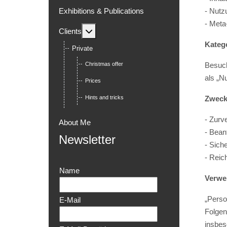
Exhibitions & Publications
- Nutz
- Meta
MOD_MENU_TOGGLE_SUBMENU_L
Clients
Kateg
Private
Christmas offer
Besuch
als „Nu
Prices
Hints and tricks
Zweck
- Zurv
About Me
- Bean
Newsletter
- Sic
- Reic
Name
Verwen
„Perso
E-Mail
Folgen
insbes