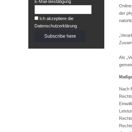
E-Mail-Bestätigung
Online
der ph
Ich akzeptiere die
natürl
Datenschutzerklärung
„Verar
Zusamm
Als „Ve
gemein
Maßge
Nach M
Rechts
Einwil
Leistu
Rechts
Rechts