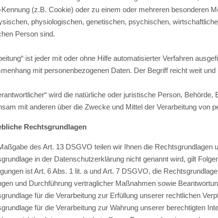
-Kennung (z.B. Cookie) oder zu einem oder mehreren besonderen Mer
ysischen, physiologischen, genetischen, psychischen, wirtschaftlichen,
ichen Person sind.
beitung“ ist jeder mit oder ohne Hilfe automatisierter Verfahren ausg
enhang mit personenbezogenen Daten. Der Begriff reicht weit und 
rantwortlicher“ wird die natürliche oder juristische Person, Behörde, E
sam mit anderen über die Zwecke und Mittel der Verarbeitung von 
bliche Rechtsgrundlagen
aßgabe des Art. 13 DSGVO teilen wir Ihnen die Rechtsgrundlagen un
grundlage in der Datenschutzerklärung nicht genannt wird, gilt Folge
ligungen ist Art. 6 Abs. 1 lit. a und Art. 7 DSGVO, die Rechtsgrundlage
ngen und Durchführung vertraglicher Maßnahmen sowie Beantwortung v
grundlage für die Verarbeitung zur Erfüllung unserer rechtlichen Verpf
grundlage für die Verarbeitung zur Wahrung unserer berechtigten Intere