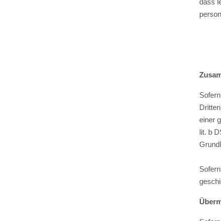
dass l
person
Zusam
Sofern
Dritte
einer 
lit. b 
Grundl
Sofern
geschi
Übermi