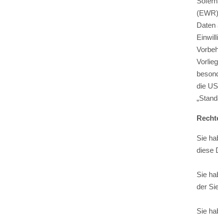
Sofern
(EWR))
Daten 
Einwil
Vorbeh
Vorlie
besond
die US
„Stand
Recht
Sie ha
diese 
Sie ha
der Si
Sie ha