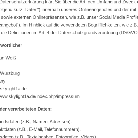
Datenschutzerklärung klärt Sie über die Art, den Umfang und Zwec
olgend kurz „Daten“) innerhalb unseres Onlineangebotes und der mi
e sowie externen Onlinepräsenzen, wie z.B. unser Social Media Profi
eangebot“). Im Hinblick auf die verwendeten Begrifflichkeiten, wie z.B
f die Definitionen im Art. 4 der Datenschutzgrundverordnung (DSGVO
wortlicher
ian Weiß
 Würzburg
MENU_LABEL
any
]skylight1a.de
/www.skylight1a.de/index.php/impressum
der verarbeiteten Daten:
andsdaten (z.B., Namen, Adressen).
aktdaten (z.B., E-Mail, Telefonnummern).
ltsdaten (z.B., Texteingaben, Fotografien, Videos).