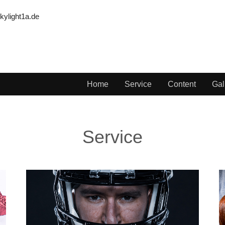
kylight1a.de
Home
Service
Content
Gal
Service