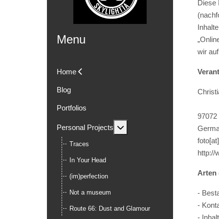
Diese 
(nachf
Inhalt
Menu
„Onlin
wir au
Home
Verant
Blog
Christ
Portfolios
97072
MOD_MENU_TOGGLE_SUB
Personal Projects
Germ
foto[at
Traces
http:/
In Your Head
Arten 
(im)perfection
Not a museum
- Best
- Kont
Route 66: Dust and Glamour
- Inha