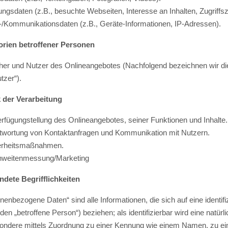
ungsdaten (z.B., besuchte Webseiten, Interesse an Inhalten, Zugriffsz
-/Kommunikationsdaten (z.B., Geräte-Informationen, IP-Adressen).
ABEL
orien betroffener Personen
er und Nutzer des Onlineangebotes (Nachfolgend bezeichnen wir 
tzer“).
 der Verarbeitung
erfügungstellung des Onlineangebotes, seiner Funktionen und Inhalte.
twortung von Kontaktanfragen und Kommunikation mit Nutzern.
herheitsmaßnahmen.
hweitenmessung/Marketing
dete Begrifflichkeiten
nenbezogene Daten“ sind alle Informationen, die sich auf eine identifiz
den „betroffene Person“) beziehen; als identifizierbar wird eine natürl
ondere mittels Zuordnung zu einer Kennung wie einem Namen, zu ei